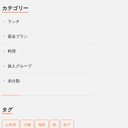
カテゴリー
ランチ
宴会プラン
料理
旅人グループ
未分類
タグ
お刺身
冷麺
海鮮
鍋
餃子