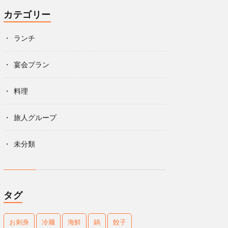
カテゴリー
ランチ
宴会プラン
料理
旅人グループ
未分類
タグ
お刺身
冷麺
海鮮
鍋
餃子