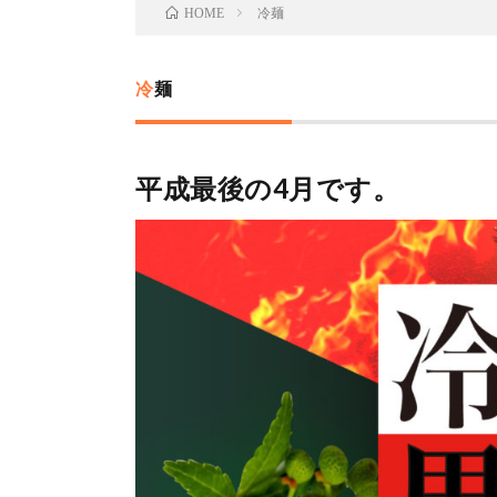
冷麺
HOME
冷麺
平成最後の4月です。