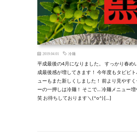
2019.04.01
冷麺
平成最後の4月になりました。 すっかり春め
成最後感が増してきます！ 今年度もタビビト
ューもまた新しくしました！ 前より見やすく
ーの一押しは冷麺！ そこで… 冷麺メニュー
笑 お待ちしております＼(^o^) […]